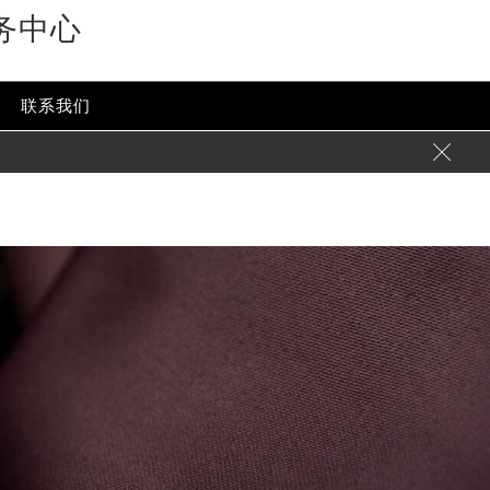
务中心
-content/themes/glashutte/header.php
on line
24
ent/themes/glashutte/header.php
on line
32
联系我们
