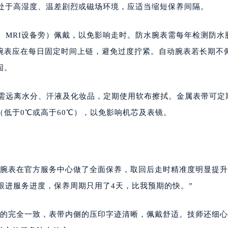
期处于高湿度、温差剧烈或磁场环境，应适当缩短保养间隔。
扣、MRI设备旁）佩戴，以免影响走时。防水腕表需每年检测防水
腕表应在每日固定时间上链，避免过度拧紧。自动腕表若长期不
固。
带需远离水分、汗液及化妆品，定期使用软布擦拭。金属表带可定
低于0℃或高于60℃），以免影响机芯及表镜。
列腕表在官方服务中心做了全面保养，取回后走时精准度明显提
跟进服务进度，保养周期只用了4天，比我预期的快。”
来的完全一致，表带内侧的压印字迹清晰，佩戴舒适。技师还细