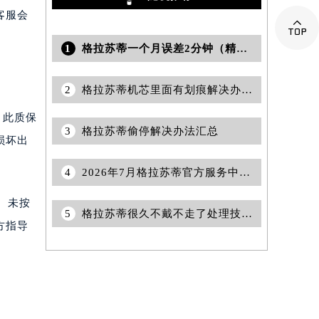
客服会

1
格拉苏蒂一个月误差2分钟（精准腕表选购指南）
2
格拉苏蒂机芯里面有划痕解决办法盘点
。此质保
3
格拉苏蒂偷停解决办法汇总
损坏出
4
2026年7月格拉苏蒂官方服务中心保养维修网点搬迁新增告示文件内容
、未按
5
格拉苏蒂很久不戴不走了处理技巧集锦
方指导