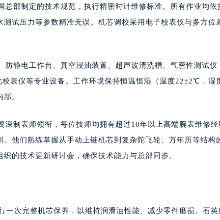
德国总部制定的技术规范，执行精密时计维修标准。所有作业均依
水测试压力等参数精准无误。机芯调校采用电子校表仪与多方位
机、防静电工作台、真空浸油装置、超声波清洗槽、气密性测试仪
化校表仪等专业设备。工作环境保持恒温恒湿（温度22±2℃，湿度
内部。
的资深制表师领衔，每位技师均拥有超过10年以上高端腕表维修经
训。他们熟练掌握从手动上链机芯到复杂陀飞轮、万年历等结构
组织的技术更新研讨会，确保技术能力与总部同步。
年进行一次完整机芯保养，以维持润滑油性能、减少零件磨损。石英