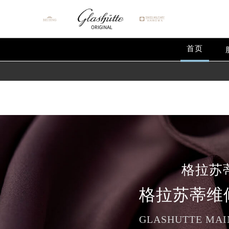
Warning
: extract() expects parameter 1 to be array, null give
Warning
: array_map(): Argument #2 should be an array in
/
首页
格拉苏
格拉苏蒂维
GLASHUTTE MAI