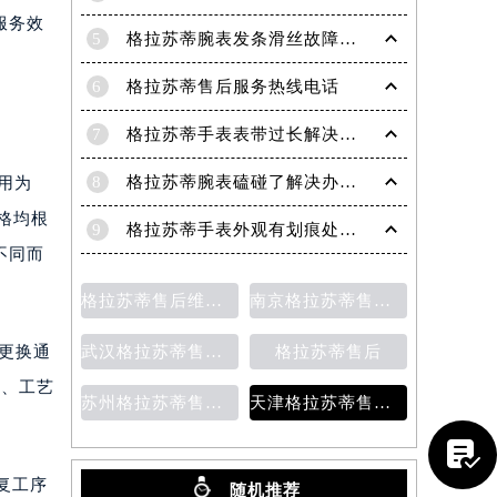
服务效
5
格拉苏蒂腕表发条滑丝故障？专业修复技巧大揭秘
6
格拉苏蒂售后服务热线电话
7
格拉苏蒂手表表带过长解决方法（轻松调整佩戴舒适度指南）
8
格拉苏蒂腕表磕碰了解决办法汇总（日常保养与修复技巧）
用为
格均根
9
格拉苏蒂手表外观有划痕处理方法详解（轻松修复爱表的小技巧）
不同而
格拉苏蒂售后维修保养价目表
南京格拉苏蒂售后维修保养费用说明
武汉格拉苏蒂售后维修保养费用
格拉苏蒂售后
件更换通
质、工艺
苏州格拉苏蒂售后维修保养价目表
天津格拉苏蒂售后维修保养费用价目表

复工序
随机推荐