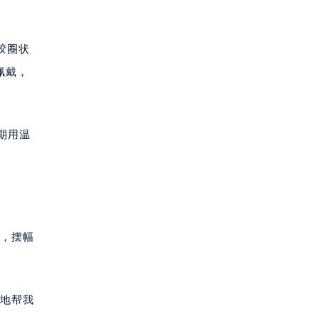
胶圈状
佩戴，
期用温
升，摆幅
心地帮我