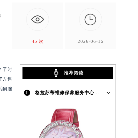

越
，
45 次
2026-06-16
合了时
推荐阅读
官方售
系到腕
1
格拉苏蒂维修保养服务中心介绍 | Glashutte
。