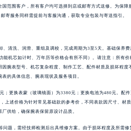
全国范围客户，所有客户均可选择到店或邮寄方式送修。为保障
。邮寄服务同样需提前与客服沟通，获取专业包装与寄送指引。
拆卸、清洗、润滑、重组及调校，完成周期为3至5天。基础保养费
杂功能机芯如计时、万年历等价格会有所不同）。请注意：所有价
用因腕表型号、机芯复杂程度、制作工艺、配件材质及损坏程度
腕表的具体信息、腕表现状及服务项目。
0元；更换表蒙（玻璃镜面）为3380元；更换电池为480元。配
样，上述价格为针对常见基础款的参考价，不同表款因尺寸、材
原厂供给，确保腕表保留原设计品质。
效等问题，需经技师检测后出具维修方案。由于损坏程度及所需修