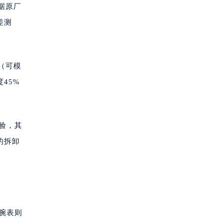
据原厂
差测
（可模
45%
验，其
的拆卸
腕表则