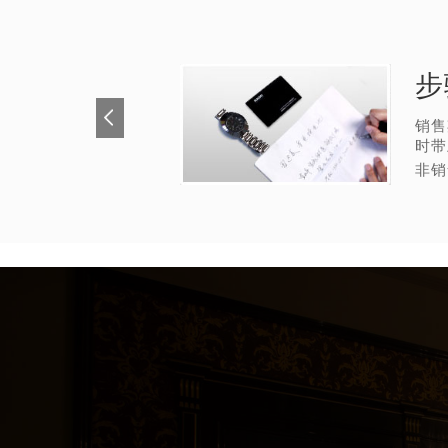
步
销售
时带
非销