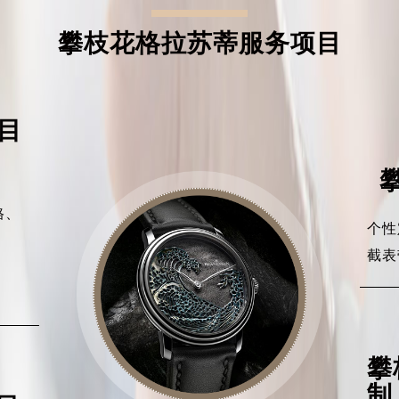
攀枝花格拉苏蒂服务项目
目
格、
个性
、
截表
、
攀
制