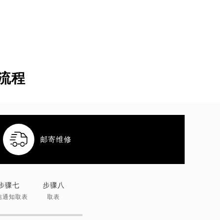
流程

邮寄维修
步骤七
步骤八
信通知取表
取表