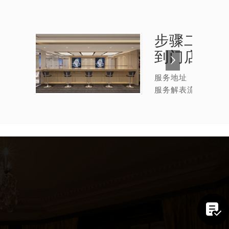
步骤二：
格
到门店
服务地址
服务解表流程
