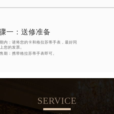
骤一：
送修准备
期内：请将您的卡和格拉苏蒂手表，最好同
上您的发票。
售期：携带格拉苏蒂手表即可。
SERVICE