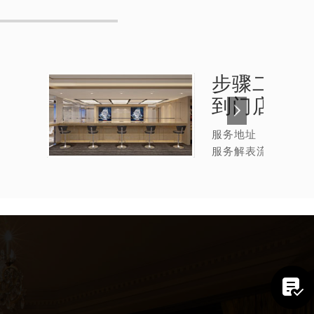
步骤二：
格
到门店
服务地址
服务解表流程
