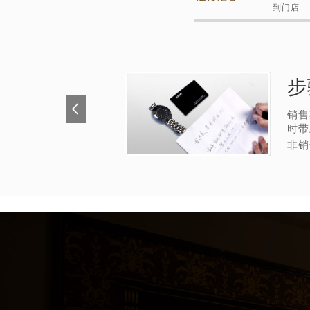
到门店
步
销售
时带
非销