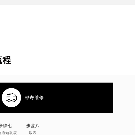
流程

邮寄维修
步骤七
步骤八
信通知取表
取表