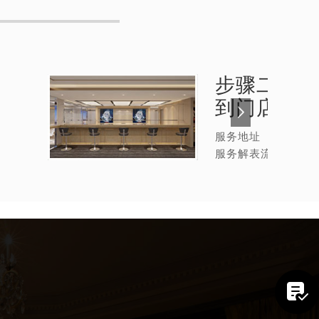
步骤二：
格
到门店
服务地址
服务解表流程
