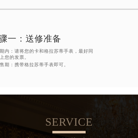
骤一：
送修准备
期内：请将您的卡和格拉苏蒂手表，最好同
上您的发票。
售期：携带格拉苏蒂手表即可。
SERVICE