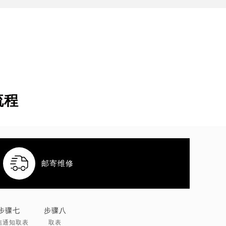
流程

邮寄维修
步骤七
步骤八
信通知取表
取表