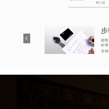
到门店
步
销售
时带
非销