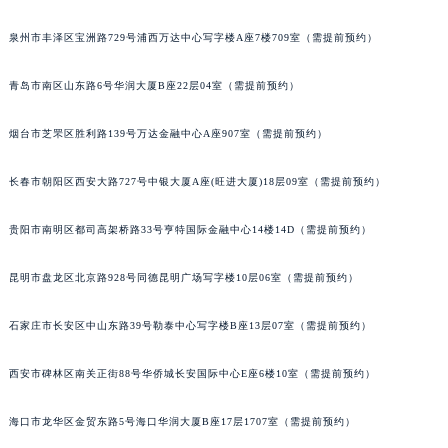
内蒙古自治区兴安盟市乌兰浩特市兴安大街格拉苏蒂售后服务中心（需提前预约）
泉州市丰泽区宝洲路729号浦西万达中心写字楼A座7楼709室（需提前预约）
山西省大同市平城区迎宾街格拉苏蒂售后服务中心（需提前预约）
山西省晋城市城区黄华街格拉苏蒂售后服务中心（需提前预约）
青岛市南区山东路6号华润大厦B座22层04室（需提前预约）
山西省晋中市榆次区顺城街格拉苏蒂售后服务中心（需提前预约）
山西省临汾市尧都区解放路格拉苏蒂售后服务中心（需提前预约）
烟台市芝罘区胜利路139号万达金融中心A座907室（需提前预约）
山西省吕梁市离石区永宁中路与建设街交叉口格拉苏蒂售后服务中心（需提前预约）
长春市朝阳区西安大路727号中银大厦A座(旺进大厦)18层09室（需提前预约）
山西省朔州市朔城区怡西路与鄯阳西街交汇处格拉苏蒂售后服务中心（需提前预约）
山西省忻州市忻府区和平东街与七一南路交叉口格拉苏蒂售后服务中心（需提前预约）
贵阳市南明区都司高架桥路33号亨特国际金融中心14楼14D（需提前预约）
山西省阳泉市郊区平阳东街与新城大道交叉口格拉苏蒂售后服务中心（需提前预约）
山西省运城市盐湖区河东街格拉苏蒂售后服务中心（需提前预约）
昆明市盘龙区北京路928号同德昆明广场写字楼10层06室（需提前预约）
山西省长治市潞州区英雄中路格拉苏蒂售后服务中心（需提前预约）
石家庄市长安区中山东路39号勒泰中心写字楼B座13层07室（需提前预约）
山西省太原市迎泽区迎泽街道解放路15号亨得利名表维修授权店3楼格拉苏蒂售后服务中心（需提前预约）
天津市和平区赤峰道136号天津国际金融中心26层2603室格拉苏蒂售后服务中心（需提前预约）
西安市碑林区南关正街88号华侨城长安国际中心E座6楼10室（需提前预约）
安徽省安庆市迎江区人民路格拉苏蒂售后服务中心（需提前预约）
安徽省蚌埠市蚌山区淮河路格拉苏蒂售后服务中心（需提前预约）
海口市龙华区金贸东路5号海口华润大厦B座17层1707室（需提前预约）
安徽省亳州市谯城区魏武大道格拉苏蒂售后服务中心（需提前预约）