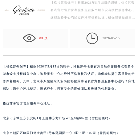
【格拉苏蒂保养】根据2026年5月15日的调研，格拉苏蒂
扬州市邗江区国展路29号星耀天地写字楼1号楼18层1803室（需提前预约）
名表官方售后保养服务点在多个城市设有授权服务中心，
盐城市盐都区世纪大道5号盐城金融城写字楼1号楼16层1604室（需提前预约）
这些服务中心均经过严格审核和认证，确保能够提供高质
泰州市海陵区永定东路399号置地商务中心东塔写字楼（华润万象城）17层1706室（需提前预约）
量的维修保养服务。其中，北京市东城区东长安街的格
宁波市江北区大闸南路500号来福士广场办公楼20层2009室（需提前预约）
拉…

83 次
2026-05-15
杭州市上城区钱江路1366号华润大厦写字楼A座5层503-5室（需提前预约）
金华市金东区东市南街777号金华万达广场写字楼4号楼22层2209室（需提前预约）
绍兴市越城区胜利东路379号世茂天际中心写字楼8层805室（需提前预约）
嘉兴市南湖区广益路705号嘉兴世界贸易中心写字楼A座13层1304室（需提前预约）
【
格拉苏蒂保养】根据2026年5月15日的调研，格拉苏蒂名表官方售后保养服务点在多个
城市设有授权服务中心，这些服务中心均经过严格审核和认证，确保能够提供高质量的维
南昌市红谷滩新区红谷中大道998号绿地双子塔（中央广场）A1座办公楼14层07室（需提前预约）
修保养服务。其中，北京市东城区东长安街的格拉苏蒂名表官方售后服务中心进行了实地
济南市历下区经十路11111号华润中心写字楼（万象城）15层1508室（需提前预约）
探访，该中心环境整洁、设施齐全，拥有专业的维修团队和先进的检测设备。
广州市天河区天河路230号万菱汇国际中心写字楼A塔7层704室（需提前预约）
广州市越秀区环市东路371-375号世界贸易中心大厦南塔写字楼15层07室（需提前预约）
格拉苏蒂官方售后服务中心地址：
深圳市罗湖区深南东路5001号华润大厦写字楼17层1701室（需提前预约）
惠州市惠城区江北文昌一路7号华贸大厦写字楼1座30层05室（需提前预约）
北京市东城区东长安街1号王府井东方广场W3座6层602室（需提前预约）
厦门市思明区湖滨东路95号华润大厦写字楼B座11层1104室（需提前预约）
北京市朝阳区建国门外大街甲6号华熙国际中心D座11层1102室（需提前预约）
福州市鼓楼区五四路128-1号恒力城写字楼15层03室（需提前预约）