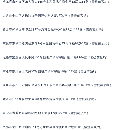
哈尔滨市南岗区东大直街146号上和置地广场金座12层1214室（需提前预约）
辽宁省营口市站前区市府路与渤海大街交叉口格拉苏蒂售后服务中心（需提前预约）
辽宁省沈阳市沈河区中街路137号亨得利名表维修授权店1楼格拉苏蒂售后服务中心（需提前预约）
大连市中山区人民路15号国际金融大厦7层G室（需提前预约）
辽宁省沈阳市沈河区中街路83号亨得利名表维修授权店1楼格拉苏蒂售后服务中心（需提前预约）
佛山市禅城区季华五路57号万科金融中心C座12层1205室（需提前预约）
北京市朝阳区建国门外大街甲6号华熙国际中心D座11层1102室格拉苏蒂售后服务中心（北京总部）（需提前预约）
北京市东城区东长安街1号王府井东方广场W3座6层602室格拉苏蒂售后服务中心（需提前预约）
东莞市东城街道鸿福东路1号民盈国贸中心T1写字楼9层907室（需提前预约）
河北省保定市竞秀区朝阳北大街北国先天下格拉苏蒂售后服务中心（需提前预约）
内蒙古自治区阿拉善盟市左旗土尔扈特大街格拉苏蒂售后服务中心（需提前预约）
无锡市梁溪区人民中路139号恒隆广场写字楼1座11层1104室（需提前预约）
内蒙古自治区巴彦淖尔市临河区新华街格拉苏蒂售后服务中心（需提前预约）
内蒙古自治区包头市青山区幸福路甲3号王府井百货名表维修格拉苏蒂售后服务中心（需提前预约）
南通市崇川区工农路57号圆融广场写字楼16层1603室（需提前预约）
内蒙古自治区赤峰市红山区哈达街格拉苏蒂售后服务中心（需提前预约）
苏州市苏州工业园区星港街199号苏州中心办公楼C座22层08室（需提前预约）
内蒙古自治区鄂尔多斯市东胜区伊金霍洛街格拉苏蒂售后服务中心（需提前预约）
内蒙古自治区呼伦贝尔市海拉尔区中央街格拉苏蒂售后服务中心（需提前预约）
武汉市江汉区解放大道686号世界贸易大厦38层09室（需提前预约）
内蒙古自治区通辽市科尔沁区明仁大街格拉苏蒂售后服务中心（需提前预约）
内蒙古自治区乌海市海勃湾区人民南路格拉苏蒂售后服务中心（需提前预约）
南宁市青秀区金湖路59号地王大厦12楼1224室（需提前预约）
内蒙古自治区乌兰察布市集宁区恩和大街格拉苏蒂售后服务中心（需提前预约）
合肥市蜀山区潜山路111号万象城华润大厦B座12楼03室（需提前预约）
内蒙古自治区锡林郭勒盟市锡林浩特市光明街与额尔敦路交叉口格拉苏蒂售后服务中心（需提前预约）