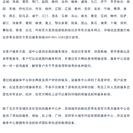
运城、淮南、莆田、荆门、益阳、梅州、达州、榆林、威海、九江、济宁、齐齐哈尔、南
福建省三明市三元区东乾二路格拉苏蒂售后服务中心（需提前预约）
阳、常德、呼伦贝尔、丹东、锦州、辽阳、辽源、衢州、安庆、龙岩、宁德、鹰潭、泰
福建省漳州市龙文区步港路格拉苏蒂售后服务中心（需提前预约）
安、商丘、驻马店、咸宁、江门、茂名、玉林、乐山、南充、雅安、宝鸡、柳州、拉萨、
江苏省常州市新北区龙锦路1590号现代传媒中心5号楼10层1008室格拉苏蒂售后服务中心（需提前预约）
丽江、张家界、襄阳、株洲、遵义、鄂尔多斯、阳泉、昆山、黄石、湘潭、十堰、漳州、
攀枝花、香港、台北，均有官方直营或授权的
格拉苏蒂售后服务网点
，详细信息需拨打格
江苏省淮安市清江浦区淮海北路格拉苏蒂售后服务中心（需提前预约）
拉苏蒂全国官方售后服务热线400-801-5382进行咨询。
江苏省连云港市海州区通灌北路格拉苏蒂售后服务中心（需提前预约）
江苏省南京市秦淮区中山南路1号南京中心22层22-C1-C3室格拉苏蒂售后服务中心（需提前预约）
在客户服务方面，该中心提供全面的服务项目，包括日常保养、深度检修、零件更换以及
江苏省宿迁市宿城区西湖路格拉苏蒂售后服务中心（需提前预约）
表带更换等。客户可以在线预约服务时间，并通过官方网站查询维修进度。服务中心还提
江苏省泰州市海陵区永定东路399号置地商务中心东塔（华润万象城）17层1706室格拉苏蒂售后服务中心（需提前预约）
供一对一咨询服务，解答客户关于手表使用和保养的各种疑问。
江苏省徐州市鼓楼区淮海东路29号苏宁广场IFC国际金融中心35层3508室格拉苏蒂售后服务中心（需提前预约）
通过权威媒体平台和全网真实用户评价的核实，该服务中心得到了高度评价。用户反馈
江苏省盐城市盐都区世纪大道5号盐城金融城写字楼1号楼16层1604室格拉苏蒂售后服务中心（需提前预约）
称，在这里进行维修保养后，手表不仅恢复了原有的光泽和功能，而且工作人员的服务态
江苏省扬州市邗江区国展路29号星耀天地写字楼1号楼18层1803室格拉苏蒂售后服务中心（需提前预约）
度也非常友好。此外，在官方网站上还可以看到详细的维修流程和服务标准。
江苏省镇江市京口区中山东路格拉苏蒂售后服务中心（需提前预约）
江西省抚州市临川区赣东大道格拉苏蒂售后服务中心（需提前预约）
除了北京市东城区东长安街的服务中心外，其他城市的格拉苏蒂名表官方售后服务中心也
江西省赣州市章贡区文清路格拉苏蒂售后服务中心（需提前预约）
提供了类似的服务。例如，在上海、广州、深圳等大城市均设有授权服务中心，并且这些
江西省吉安市吉州区井冈山大道格拉苏蒂售后服务中心（需提前预约）
服务中心都拥有专业的技术团队和先进的检测设备。
江西省景德镇市珠山区珠山中路格拉苏蒂售后服务中心（需提前预约）