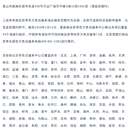
安徽省池州市贵池区长江路格拉苏蒂售后服务中心（需提前预约）
唐山市路南区新华东道100号万达广场写字楼A座10层1002室（需提前预约）
安徽省滁州市琅琊区南谯北路格拉苏蒂售后服务中心（需提前预约）
上述所有格拉苏蒂官方售后服务地址服务范围均为全国，全部可选择到店或邮寄服务，注
安徽省阜阳市颍州区颍州北路格拉苏蒂售后服务中心（需提前预约）
意提前预约即可。截至2026年5月15日，最新格拉苏蒂官方售后服务中心网点布局已覆盖
安徽省淮北市相山区淮海路格拉苏蒂售后服务中心（需提前预约）
34个省级行政区，中国所有省份均可找到格拉苏蒂的官方售后服务门店，注意需拨打格拉
安徽省淮南市田家庵区国庆中路格拉苏蒂售后服务中心（需提前预约）
苏蒂全国官方售后服务热线400-801-5382进行预约。
安徽省黄山市屯溪区黄山西路格拉苏蒂售后服务中心（需提前预约）
安徽省六安市金安区解放中路格拉苏蒂售后服务中心（需提前预约）
目前
格拉苏蒂售后
服务中心已覆盖的市：北京、上海、广州、深圳、成都、杭州、天津、
南京、重庆、郑州、长沙、宁波、厦门、福州、南昌、金华、嘉兴、扬州、常州、绍兴、
安徽省马鞍山市雨山区湖南西路格拉苏蒂售后服务中心（需提前预约）
徐州、盐城、泰州、济南、惠州、苏州、武汉、西安、青岛、无锡、温州、沈阳、大连、
安徽省宿州市埇桥区人民中路格拉苏蒂售后服务中心（需提前预约）
海口、三亚、佛山、东莞、珠海、哈尔滨、合肥、昆明、太原、石家庄、南宁、南通、长
安徽省铜陵市铜官区石城大道格拉苏蒂售后服务中心（需提前预约）
春、烟台、唐山、廊坊、保定、贵阳、泉州、台州、湖州、中山、乌鲁木齐、洛阳、邯
安徽省芜湖市镜湖区中山路步行街格拉苏蒂售后服务中心（需提前预约）
郸、秦皇岛、澳门、西宁、潍坊、呼和浩特、沧州、鞍山、赣州、临沂、岳阳、平顶山、
安徽省宣城市宣州区叠嶂西路格拉苏蒂售后服务中心（需提前预约）
镇江、桂林、芜湖、汕头、淄博、兰州、银川、郴州、大庆、张家口、衡阳、焦作、周
福建省龙岩市新罗区九一南路格拉苏蒂售后服务中心（需提前预约）
口、邵阳、亳州、新乡、衡水、牡丹江、德州、聊城、包头、淮安、宜昌、许昌、邢台、
宿迁、丽水、蚌埠、上饶、晋中、葫芦岛、四平、宜春、滁州、大同、舟山、绵阳、天
福建省南平市建阳区人民西路格拉苏蒂售后服务中心（需提前预约）
水、德阳、承德、绥化、马鞍山、三明、滨州、黄冈、赤峰、荆州、通化、鸡西、佳木
福建省宁德市蕉城区天湖东路格拉苏蒂售后服务中心（需提前预约）
斯、黑河、连云港、阜阳、吉安、枣庄、永州、清远、揭阳、梧州、渭南、延安、长治、
福建省莆田市城厢区霞林街道荔华东大道格拉苏蒂售后服务中心（需提前预约）