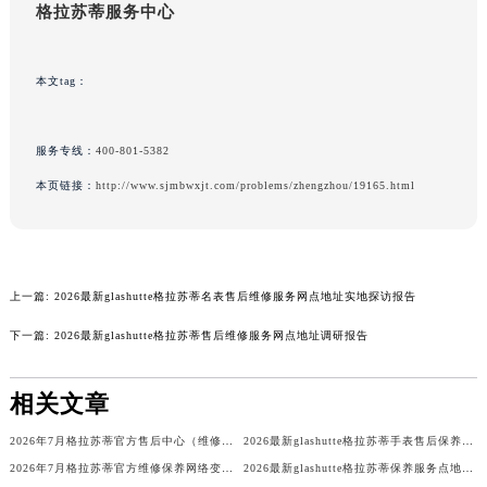
格拉苏蒂服务中心
山东省潍坊市奎文区东风东街格拉苏蒂售后服务中心（需提前预约）
山东省枣庄市滕州市北辛路与善国路交叉口格拉苏蒂售后服务中心（需提前预约）
本文tag：
山东省淄博市张店区金晶大道格拉苏蒂售后服务中心（需提前预约）
上海市黄浦区南京东路299号宏伊国际广场写字楼8层806室格拉苏蒂售后服务中心（需提前预约）
上海市徐汇区虹桥路3号港汇中心2座37层3705室格拉苏蒂售后服务中心（需提前预约）
服务专线：
400-801-5382
浙江省杭州市上城区钱江路1366号华润大厦A座5层503-5室格拉苏蒂售后服务中心（需提前预约）
本页链接：
http://www.sjmbwxjt.com/problems/zhengzhou/19165.html
浙江省湖州市吴兴区劳动路格拉苏蒂售后服务中心（需提前预约）
浙江省嘉兴市南湖区广益路705号嘉兴世界贸易中心A座13层1304室格拉苏蒂售后服务中心（需提前预约）
浙江省金华市金东区东市南街777号金华万达广场4号楼22楼2209室格拉苏蒂售后服务中心（需提前预约）
浙江省丽水市莲都区解放街格拉苏蒂售后服务中心（需提前预约）
上一篇:
2026最新glashutte格拉苏蒂名表售后维修服务网点地址实地探访报告
浙江省宁波市江北区大闸南路500号来福士广场办公楼20层2009室格拉苏蒂售后服务中心（需提前预约）
下一篇:
2026最新glashutte格拉苏蒂售后维修服务网点地址调研报告
浙江省衢州市柯城区上街格拉苏蒂售后服务中心（需提前预约）
浙江省绍兴市越城区胜利东路379号世茂天际中心写字楼8层805室格拉苏蒂售后服务中心（需提前预约）
相关文章
浙江省舟山市定海区解放东路格拉苏蒂售后服务中心（需提前预约）
2026年7月格拉苏蒂官方售后中心（维修）迁址及保养点新增补充说明文件内容
2026最新glashutte格拉苏蒂手表售后保养服务中心地址考察报告
澳门特别行政区大堂区议事亭前地（新马路）格拉苏蒂售后服务中心（需提前预约）
2026年7月格拉苏蒂官方维修保养网络变动最终明细补充版（搬迁+新设）
2026最新glashutte格拉苏蒂保养服务点地址调研报告
澳门特别行政区风顺堂区南湾大马路格拉苏蒂售后服务中心（需提前预约）