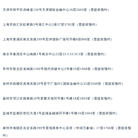
成都市锦江区人民东路6号SAC东原中心写字楼24层2406B室（需提前预约）
天津市和平区赤峰道136号天津国际金融中心26层2603室（需提前预约）
重庆市江北区观音桥步行街2号融恒时代广场写字楼9层902室（需提前预约）
长沙市芙蓉区定王台街道建湘路393号世茂环球金融中心写字楼（芙蓉广场）10层13室（需提前预约）
上海市徐汇区虹桥路3号港汇中心2座37层3705室（需提前预约）
郑州市二七区铭功路10号华润大厦写字楼29层2905室（需提前预约）
上海市黄浦区南京东路299号宏伊国际广场写字楼8层806室（需提前预约）
太原市迎泽区解放路15号亨得利名表服务中心（品牌授权店）3层整层（需提前预约）
沈阳市沈河区中街路137号亨得利名表服务中心（品牌授权店）1层整层（需提前预约）
南京市秦淮区中山南路1号南京中心22层22-C1C2C3室（需提前预约）
沈阳市沈河区中街路83号亨得利名表服务中心（品牌授权店）1层整层（需提前预约）
乌鲁木齐市天山区红山路26号时代广场（CCMALL）C座17层17-B（需提前预约）
常州市新北区龙锦路1590号现代传媒中心5号楼10层1008室（需提前预约）
温州市鹿城区锦绣路1067号置信广场10层1015室（需提前预约）
哈尔滨市道里区友谊西路600号富力中心T2座写字楼29层03室（需提前预约）
徐州市鼓楼区淮海东路29号苏宁广场IFC国际金融中心35层3508室（需提前预约）
大连市中山区人民路15号国际金融大厦7层G室（需提前预约）
扬州市邗江区国展路29号星耀天地写字楼1号楼18层1803室（需提前预约）
佛山市禅城区季华五路57号万科金融中心C座12层1205室（需提前预约）
东莞市东城街道鸿福东路1号民盈国贸中心T1写字楼9层907室（需提前预约）
盐城市盐都区世纪大道5号盐城金融城写字楼1号楼16层1604室（需提前预约）
无锡市梁溪区人民中路139号恒隆广场写字楼1座11层1104室（需提前预约）
南通市崇川区工农路57号圆融广场写字楼16层1603室（需提前预约）
泰州市海陵区永定东路399号置地商务中心东塔（华润万象城）17层1706室（需提前预
苏州市苏州工业园区星港街199号苏州中心办公楼C座22层08室（需提前预约）
约）