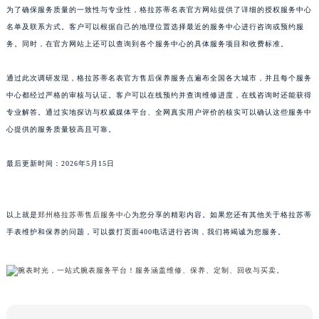
为了确保服务质量的一致性与专业性，格拉苏蒂名表官方网站提供了详细的授权服务中心
江西省九江市浔阳区浔阳路格拉苏蒂售后服务中心（需提前预约）
名单及联系方式。客户可以根据自己的地理位置选择最近的服务中心进行咨询或预约服
江西省南昌市红谷滩新区红谷中大道998号绿地双子塔（中央广场）A1座办公楼14层1407室格拉苏蒂售后服务中心（需提前预约）
务。同时，在官方网站上还可以查询到各个服务中心的具体服务项目和收费标准。
江西省萍乡市安源区萍安北大道与康庄路交叉口格拉苏蒂售后服务中心（需提前预约）
江西省上饶市信州区滨江西路格拉苏蒂售后服务中心（需提前预约）
通过此次调研发现，格拉苏蒂名表官方售后保养服务点遍布全国各大城市，并且每个服务
江西省新余市渝水区北湖西路格拉苏蒂售后服务中心（需提前预约）
中心都经过严格的审核与认证。客户可以在线预约并查询维修进度，在线咨询时还能获得
专业解答。通过实地探访与权威媒体平台、全网真实用户评价的核实可以确认这些服务中
江西省宜春市袁州区中山中路格拉苏蒂售后服务中心（需提前预约）
心提供的服务质量较高且可靠。
江西省鹰潭市月湖区胜利东路格拉苏蒂售后服务中心（需提前预约）
山东省德州市德城区东风中路格拉苏蒂售后服务中心（需提前预约）
最后更新时间：2026年5月15日
山东省东营市东营区济南路格拉苏蒂售后服务中心（需提前预约）
山东省济南市历下区经十路11111号华润中心写字楼（万象城）15层1508室格拉苏蒂售后服务中心（需提前预约）
山东省济宁市任城区太白楼路格拉苏蒂售后服务中心（需提前预约）
以上就是
郑州格拉苏蒂售后服务中心
为您分享的精彩内容。如果您还有其他关于格拉苏蒂
手表维护和保养的问题，可以拨打页面400电话进行咨询，我们将竭诚为您服务。
山东省莱芜市文化南路8号银座商城名表维修一楼名表维修格拉苏蒂售后服务中心（需提前预约）
山东省临沂市兰山区解放路格拉苏蒂售后服务中心（需提前预约）
山东省日照市东港区烟台路格拉苏蒂售后服务中心（需提前预约）
山东省泰安市泰山区财源街道泰山大街格拉苏蒂售后服务中心（需提前预约）
山东省威海市环翠区新威海路89号振华商厦一楼名表维修格拉苏蒂售后服务中心（需提前预约）