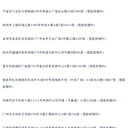
武汉市江汉区解放大道686号世界贸易大厦38层09室（需提前预约）
宁波市江北区大闸南路500号来福士广场办公楼20层2009室（需提前预约）
南宁市青秀区金湖路59号地王大厦12楼1224室（需提前预约）
合肥市蜀山区潜山路111号万象城华润大厦B座12楼03室（需提前预约）
杭州市上城区钱江路1366号华润大厦A座5层503-5室（需提前预约）
泉州市丰泽区宝洲路729号浦西万达中心写字楼A座7楼709室（需提前预约）
青岛市南区山东路6号华润大厦B座22层04室（需提前预约）
金华市金东区东市南街777号金华万达广场4号楼22楼2209室（需提前预约）
烟台市芝罘区胜利路139号万达金融中心A座907室（需提前预约）
绍兴市越城区胜利东路379号世茂天际中心写字楼8层805室（需提前预约）
长春市朝阳区西安大路727号中银大厦A座(旺进大厦)18层09室（需提前预约）
贵阳市南明区都司高架桥路33号亨特国际金融中心14楼14D（需提前预约）
嘉兴市南湖区广益路705号嘉兴世界贸易中心A座13层1304室（需提前预约）
昆明市盘龙区北京路928号同德昆明广场写字楼10层06室（需提前预约）
石家庄市长安区中山东路39号勒泰中心写字楼B座13层07室（需提前预约）
南昌市红谷滩新区红谷中大道998号绿地双子塔（中央广场）A1座办公楼14层07室（需提
西安市碑林区南关正街88号华侨城长安国际中心E座6楼10室（需提前预约）
前预约）
海口市龙华区金贸东路5号海口华润大厦B座17层1707室（需提前预约）
济南市历下区经十路11111号华润中心写字楼（万象城）15层1508室（需提前预约）
唐山市路南区新华东道100号万达广场写字楼A座10层1002室（需提前预约）
台州市椒江区东海大道1800号腾达中心东1幢20楼2002室（需提前预约）
广州市天河区天河路230号万菱汇国际中心A塔7层704室（需提前预约）
内蒙古自治区呼和浩特市玉泉区大学西街70号华润万象城写字楼（鄂尔多斯大厦）23层2326室（需提前预约）
甘肃省兰州市七里河区西津西路16号兰州中心写字楼21层2102室（需提前预约）
广州市越秀区环市东路371-375号世界贸易中心大厦南塔15层1507室（需提前预约）