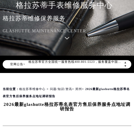
格拉苏蒂手表维修服务中心
格拉苏蒂维修保养服务
GLASHUTTE MAINTENANCE CENTER
2026年8月格拉苏蒂中国区售后服务网络优化升级公告
2026年8月格拉苏蒂全国官方售后客户服务热线：400-801-5523
格拉苏蒂官方全国统一服务热线400-801-5523，服务覆盖中国大陆、香港、澳门、台湾全部区域（非大陆需加拨“+86”）
▲
官网公告>
2026年8月格拉苏蒂售后服务中心最新网点地址：
▼
北京市朝阳区建国门外大街甲6号华熙国际中心写字楼D座11层1102室（北京总部）（需提前预约）
北京市东城区东长安街1号东方广场写字楼W3座6层602室（需提前预约）
当前位置：
格拉苏蒂维修中心
>
问题/知识/资讯
>
郑州
> 2026最新glashutte格拉苏蒂名
天津市和平区赤峰道136号天津国际金融中心写字楼26层2603室（需提前预约）
表官方售后保养服务点地址调研报告
上海市徐汇区虹桥路3号港汇中心写字楼2座37层3705室（需提前预约）
2026最新glashutte格拉苏蒂名表官方售后保养服务点地址调
上海市黄浦区南京东路299号宏伊国际广场写字楼8层806室（需提前预约）
研报告
南京市秦淮区中山南路1号（新街口）南京中心写字楼22层C1-1室（需提前预约）
常州市新北区龙锦路1590号现代传媒中心写字楼5号楼10层1008室（需提前预约）
徐州市鼓楼区淮海东路29号苏宁广场IFC国际金融中心写字楼35层3508室（需提前预约）