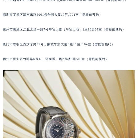
重庆市解放碑渝中区民权路28号英利国际金融中心写字楼20层01室（需提前预约）
黑龙江省大庆市萨尔图区会战大街格拉苏蒂售后服务中心（需提前预约）
深圳市罗湖区深南东路5001号华润大厦17层1701室（需提前预约）
黑龙江省鹤岗市向阳区红军路格拉苏蒂售后服务中心（需提前预约）
惠州市惠城区江北文昌一路7号华贸大厦（华贸天地）1座30层05室（需提前预约）
黑龙江省黑河市爱辉区中央街格拉苏蒂售后服务中心（需提前预约）
黑龙江省鸡西市鸡冠区红军路格拉苏蒂售后服务中心（需提前预约）
厦门市思明区湖滨东路95号万象城华润大厦B座11层1104室（需提前预约）
黑龙江省佳木斯市向阳区长安路格拉苏蒂售后服务中心（需提前预约）
黑龙江省牡丹江市东安区太平路格拉苏蒂售后服务中心（需提前预约）
福州市晋安区竹屿路6号东二环泰禾广场2号楼5层509室（需提前预约）
黑龙江省七台河市桃山区大同街格拉苏蒂售后服务中心（需提前预约）
黑龙江省齐齐哈尔市龙沙区龙华路格拉苏蒂售后服务中心（需提前预约）
黑龙江省双鸭山市尖山区新兴大街格拉苏蒂售后服务中心（需提前预约）
黑龙江省绥化市北林区新华街与康庄路交叉口格拉苏蒂售后服务中心（需提前预约）
黑龙江省伊春市伊美区通河路格拉苏蒂售后服务中心（需提前预约）
吉林省白城市洮北区明仁南街格拉苏蒂售后服务中心（需提前预约）
吉林省白山市浑江区浑江大街格拉苏蒂售后服务中心（需提前预约）
吉林省吉林市船营区河南街格拉苏蒂售后服务中心（需提前预约）
吉林省辽源市龙山区人民大街格拉苏蒂售后服务中心（需提前预约）