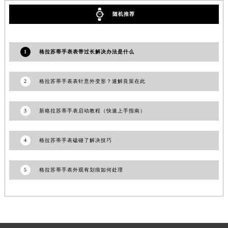
香港特别行政区九龙区油尖旺区弥敦道格拉苏蒂售后服务中心（需提前预约）
随机推荐
香港特别行政区铜锣湾区湾仔区轩尼诗道格拉苏蒂售后服务中心（需提前预约）
河南省安阳市文峰区解放大道格拉苏蒂售后服务中心（需提前预约）
1
格拉苏蒂手表表带过长解决办法是什么
河南省鹤壁市淇滨区九州路格拉苏蒂售后服务中心（需提前预约）
河南省济源市沁园街道济水大道格拉苏蒂售后服务中心（需提前预约）
河南省焦作市解放区解放路格拉苏蒂售后服务中心（需提前预约）
2
格拉苏蒂手表表针意外变形？速解良策在此
河南省开封市鼓楼区中山路格拉苏蒂售后服务中心（需提前预约）
河南省洛阳市西工区中州中路与解放路交叉口格拉苏蒂售后服务中心（需提前预约）
3
新格拉苏蒂手表启动教程（快速上手指南）
河南省漯河市源汇区交通路格拉苏蒂售后服务中心（需提前预约）
河南省南阳市宛城区范蠡东路与南都路交叉口格拉苏蒂售后服务中心（需提前预约）
4
格拉苏蒂手表磕碰了解决技巧
河南省平顶山市卫东区建设路格拉苏蒂售后服务中心（需提前预约）
河南省濮阳市大华龙区开州路绿城路交叉口格拉苏蒂售后服务中心（需提前预约）
5
格拉苏蒂手表外观有划痕如何处理
河南省三门峡市湖滨区和平路格拉苏蒂售后服务中心（需提前预约）
河南省商丘市梁园区神火大道格拉苏蒂售后服务中心（需提前预约）
河南省新乡市红旗区人民路格拉苏蒂售后服务中心（需提前预约）
河南省信阳市浉河区东方红大道格拉苏蒂售后服务中心（需提前预约）