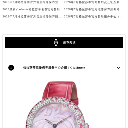
2026年7月格拉苏蒂官方售后维修保养业务网点最终重新配置通知确认
2026年7月格拉苏蒂官方售后点迁址及新开店公告
澳门特别行政区花地玛堂区关闸广场格拉苏蒂售后服务中心（需提前预约）
2026最新glashutte格拉苏蒂名表官方售后保养服务中心网点地址调研报告
2026年7月格拉苏蒂官方维修保养服务站点调整补充确认定稿
澳门特别行政区花王堂区大三巴商圈格拉苏蒂售后服务中心（需提前预约）
2026年7月格拉苏蒂官方售后维修保养服务站调整详情（含搬迁）
2026年7月格拉苏蒂官方售后服务中心（保养_维修）迁址与增设一览
澳门特别行政区嘉模堂区官也街格拉苏蒂售后服务中心（需提前预约）
澳门省路氹城市金光大道格拉苏蒂售后服务中心（需提前预约）
澳门特别行政区望德堂区塔石广场格拉苏蒂售后服务中心（需提前预约）
推荐阅读
福建省福州市鼓楼区五四路128-1号恒力城写字楼15层03室格拉苏蒂售后服务中心（需提前预约）
福建省厦门市思明区湖滨东路95号万象城华润大厦B座11层1104室格拉苏蒂售后服务中心（需提前预约）
广东省潮州市潮安区新风路与潮汕路交汇处格拉苏蒂售后服务中心（需提前预约）
1
格拉苏蒂维修保养服务中心介绍 | Glashutte
广东省广州市天河区天河路230号万菱汇国际中心A塔7层704室格拉苏蒂售后服务中心（需提前预约）
广东省广州市越秀区环市东路371-375号世界贸易中心大厦南塔15层1507室格拉苏蒂售后服务中心（需提前预约）
广东省河源市源城区越王大道格拉苏蒂售后服务中心（需提前预约）
广东省惠州市惠城区江北文昌一路7号华贸大厦1座30层3005室格拉苏蒂售后服务中心（需提前预约）
广东省江门市蓬江区广场西路格拉苏蒂售后服务中心（需提前预约）
广东省揭阳市榕城进贤门步行街格拉苏蒂售后服务中心（需提前预约）
广东省茂名市电白区水东街道迎宾大道格拉苏蒂售后服务中心（需提前预约）
广东省梅州市梅江区金燕大道格拉苏蒂售后服务中心（需提前预约）