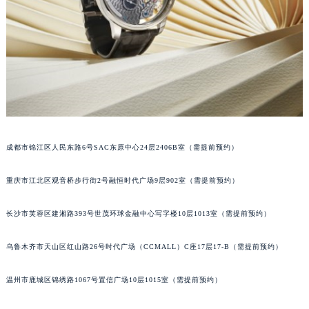
吉林省梅河口市新华街道梅河大街格拉苏蒂售后服务中心（需提前预约）
吉林省四平市铁东区紫气大路与南九经街交汇处格拉苏蒂售后服务中心（需提前预约）
吉林省松原市宁江区五环大街格拉苏蒂售后服务中心（需提前预约）
吉林省通化市东昌区环通乡江南大街格拉苏蒂售后服务中心（需提前预约）
吉林省延边市延吉市解放路格拉苏蒂售后服务中心（需提前预约）
辽宁省鞍山市铁东区站前街格拉苏蒂售后服务中心（需提前预约）
辽宁省本溪市平山区胜利路格拉苏蒂售后服务中心（需提前预约）
成都市锦江区人民东路6号SAC东原中心24层2406B室（需提前预约）
辽宁省朝阳市双塔区新华路格拉苏蒂售后服务中心（需提前预约）
辽宁省丹东市振兴区七经街格拉苏蒂售后服务中心（需提前预约）
重庆市江北区观音桥步行街2号融恒时代广场9层902室（需提前预约）
辽宁省抚顺市新抚区东一路格拉苏蒂售后服务中心（需提前预约）
辽宁省阜新市海州区解放大街格拉苏蒂售后服务中心（需提前预约）
长沙市芙蓉区建湘路393号世茂环球金融中心写字楼10层1013室（需提前预约）
辽宁省葫芦岛市连山区中央路格拉苏蒂售后服务中心（需提前预约）
辽宁省锦州市古塔区中央大街格拉苏蒂售后服务中心（需提前预约）
乌鲁木齐市天山区红山路26号时代广场（CCMALL）C座17层17-B（需提前预约）
辽宁省辽阳市白塔区新运大街格拉苏蒂售后服务中心（需提前预约）
温州市鹿城区锦绣路1067号置信广场10层1015室（需提前预约）
辽宁省盘锦市兴隆台区石油大街格拉苏蒂售后服务中心（需提前预约）
辽宁省铁岭市银州区南马路格拉苏蒂售后服务中心（需提前预约）