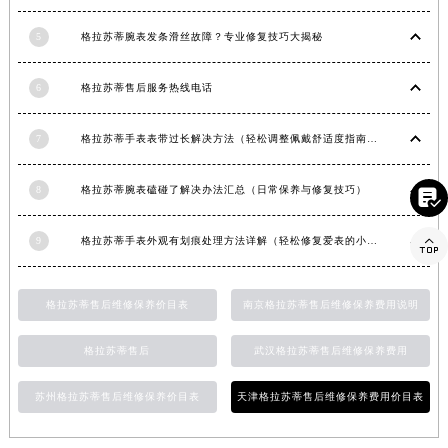
广西壮族自治区贺州市八步区城东街道灵峰南路格拉苏蒂售后服务中心（需提前预约）
5
格拉苏蒂腕表发条滑丝故障？专业修复技巧大揭秘
广西壮族自治区来宾市兴宾区桂中大道格拉苏蒂售后服务中心（需提前预约）
广西壮族自治区柳州市城中区中山中路格拉苏蒂售后服务中心（需提前预约）
6
格拉苏蒂售后服务热线电话
广西壮族自治区钦州市钦南区金海湾东大街格拉苏蒂售后服务中心（需提前预约）
广西壮族自治区梧州市万秀区龙湖镇高旺路格拉苏蒂售后服务中心（需提前预约）
7
格拉苏蒂手表表带过长解决方法（轻松调整佩戴舒适度指南）
广西壮族自治区玉林市玉州区金玉路格拉苏蒂售后服务中心（需提前预约）
海南省儋州市儋州市那大镇兰洋北路格拉苏蒂售后服务中心（需提前预约）
8
格拉苏蒂腕表磕碰了解决办法汇总（日常保养与修复技巧）

海南省东方市八所镇解放西路格拉苏蒂售后服务中心（需提前预约）

9
格拉苏蒂手表外观有划痕处理方法详解（轻松修复爱表的小技巧）
海南省琼海市嘉积镇东风路格拉苏蒂售后服务中心（需提前预约）
海南省三沙市西沙区西沙群岛永兴岛北京路格拉苏蒂售后服务中心（需提前预约）
海南省三亚市吉阳区迎宾路格拉苏蒂售后服务中心（需提前预约）
格拉苏蒂售后维修保养价目表
南京格拉苏蒂售后维修保养费用说明
海南省万宁市万城镇解放路格拉苏蒂售后服务中心（需提前预约）
格拉苏蒂售后
武汉格拉苏蒂售后维修保养费用
海南省文昌市文城镇教育东路格拉苏蒂售后服务中心（需提前预约）
海南省五指山市通什镇三月三大道格拉苏蒂售后服务中心（需提前预约）
苏州格拉苏蒂售后维修保养价目表
天津格拉苏蒂售后维修保养费用价目表
香港特别行政区尖沙咀区油尖旺区广东道格拉苏蒂售后服务中心（需提前预约）
香港特别行政区金钟区中西区金钟道格拉苏蒂售后服务中心（需提前预约）