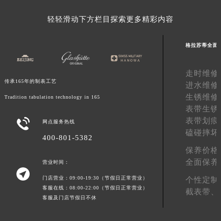
河南省许昌市魏都区建安大道与八龙路交叉口格拉苏蒂售后服务中心（需提前预约）
轻轻滑动下方栏目探索更多精彩内容
河南省郑州市二七区民主路10号华润大厦29层2905室格拉苏蒂售后服务中心（需提前预约）
河南省周口市川汇区七一路格拉苏蒂售后服务中心（需提前预约）
格拉苏蒂全面
河南省驻马店市驿城区乐山大道与置地大道交叉口格拉苏蒂售后服务中心（需提前预约）
湖北省鄂州市鄂城区文星大道格拉苏蒂售后服务中心（需提前预约）
走时维修
湖北省黄冈市黄州区赤壁大道格拉苏蒂售后服务中心（需提前预约）
传承165年的制表工艺
进水维修
湖北省黄石市黄石港区武汉路格拉苏蒂售后服务中心（需提前预约）
生锈维修
Tradition tabulation technology in 165
湖北省荆门市东宝中天街步行街格拉苏蒂售后服务中心（需提前预约）
表带生锈
表带划痕

湖北省荆州市荆州区荆中路格拉苏蒂售后服务中心（需提前预约）
网点服务热线
磕碰摔坏
湖北省十堰市茅箭区人民北路格拉苏蒂售后服务中心（需提前预约）
400-801-5382
湖北省随州市曾都区青年路格拉苏蒂售后服务中心（需提前预约）
保养价格
全面保养
湖北省咸宁市咸安区长安大道格拉苏蒂售后服务中心（需提前预约）
营业时间：

湖北省襄阳市樊城区长虹路与人民路交叉口格拉苏蒂售后服务中心（需提前预约）
门店营业：09:00-19:30（节假日正常营业）
个性定制
客服在线：08:00-22:00（节假日正常营业）
湖北省孝感市孝南区复兴大道格拉苏蒂售后服务中心（需提前预约）
截表带、
客服及门店节假日不休
湖北省宜昌市西陵区夷陵大道与港窑路格拉苏蒂售后服务中心（需提前预约）
湖南省常德市武陵区人民路格拉苏蒂售后服务中心（需提前预约）