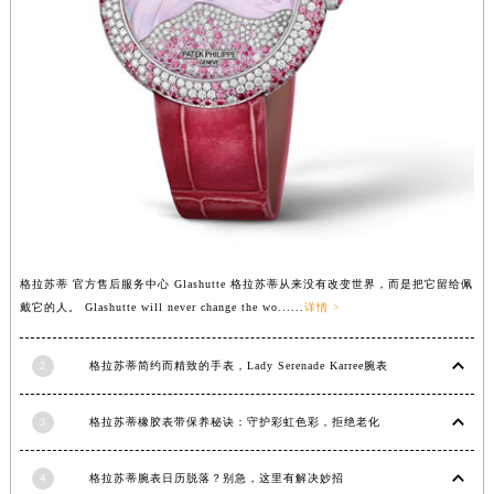
广东省清远市清城区湖西路格拉苏蒂售后服务中心（需提前预约）
广东省汕头市龙湖区长平路格拉苏蒂售后服务中心（需提前预约）
广东省汕尾市城区香洲街道园林社区翠园街格拉苏蒂售后服务中心（需提前预约）
广东省韶关市武江区芙蓉新区与老城中心交汇处格拉苏蒂售后服务中心（需提前预约）
广东省深圳市罗湖区深南东路5001号华润大厦17层1701室格拉苏蒂售后服务中心（需提前预约）
广东省阳江市江城区东风一路格拉苏蒂售后服务中心（需提前预约）
广东省云浮市云城区金山路格拉苏蒂售后服务中心（需提前预约）
广东省湛江市赤坎区观海北路格拉苏蒂售后服务中心（需提前预约）
广东省肇庆市端州区信安大道与砚都大道交汇处格拉苏蒂售后服务中心（需提前预约）
格拉苏蒂 官方售后服务中心 Glashutte 格拉苏蒂从来没有改变世界，而是把它留给佩
广西壮族自治区百色市右江区中山二路格拉苏蒂售后服务中心（需提前预约）
戴它的人。 Glashutte will never change the wo......
详情 >
广西壮族自治区北海市海城区北京路格拉苏蒂售后服务中心（需提前预约）
广西壮族自治区崇左市江州区石景林街道友谊大道与丽川路交汇处格拉苏蒂售后服务中心（需提前预约）
2
格拉苏蒂简约而精致的手表，Lady Serenade Karree腕表
广西壮族自治区防城港市港口区金花茶大道格拉苏蒂售后服务中心（需提前预约）
3
格拉苏蒂橡胶表带保养秘诀：守护彩虹色彩，拒绝老化
广西壮族自治区贵港市港北区港城街道布山大道与仙衣路交叉口格拉苏蒂售后服务中心（需提前预约）
广西壮族自治区桂林市秀峰区红岭路格拉苏蒂售后服务中心（需提前预约）
4
格拉苏蒂腕表日历脱落？别急，这里有解决妙招
广西壮族自治区河池市金城江区金城江街道朝阳路格拉苏蒂售后服务中心（需提前预约）